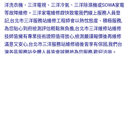
洋洗衣機、三洋電視、三洋冷氣、三洋除濕機或SOWA家電
等故障維修。三洋家電維修趕快致電我們線上服務人員登
記,台北市三洋服務站維修工程師會以熱忱態度、積極服務,
為您貼心到府檢測評估輕鬆無負擔,台北市三洋維修站維修
技師皆擁有專業技術證照值得放心,檢測嚴謹報價後再維修
滿意又安心,台北市三洋服務站維修過後皆享有保固,我們台
灣各區服務站全體人員皆會誠懇地為您服務,歡迎洽詢。
服務時間：周一至周六上午AM08:00至下午PM10:00
文山站電話:02-29416790
大安站電話:02-26923743
內湖站電話:02-25096104
士林站電話:02-26546329