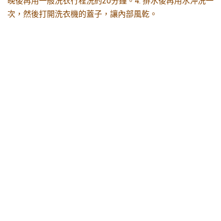
晚後再用一般洗衣行程洗約20分鐘。4. 排水後再用水沖洗一
次，然後打開洗衣機的蓋子，讓內部風乾。
外部清潔:
1. 面板及機身部分可用將水擰乾的抹布擦拭。2. 按鈕或是縫
隙的部分，可用軟毛牙刷輕輕地刷。3. 最後再用乾淨抹布擦
乾即可。
B:使用洗衣機洗大件衣物時，有哪些技巧?
答:1.毛毯最好用水洗，效果比乾洗好。大部分混紡的毛毯都
可用洗衣機洗，但還是要先留意標示。2.床單、床罩最好浸
泡後再洗，效果更好。3.希望床單硬挺者可以上漿，只要將
化學衣漿加進洗衣機內，攪拌兩三分鐘，再脫水即可。4.洗
窗簾前先確定能否用洗衣機洗。一般來說，化學纖維、混紡
材質都可以清洗，若是毛料，則最好送洗。
C:使用洗衣機洗精緻衣物時，有哪些技巧?